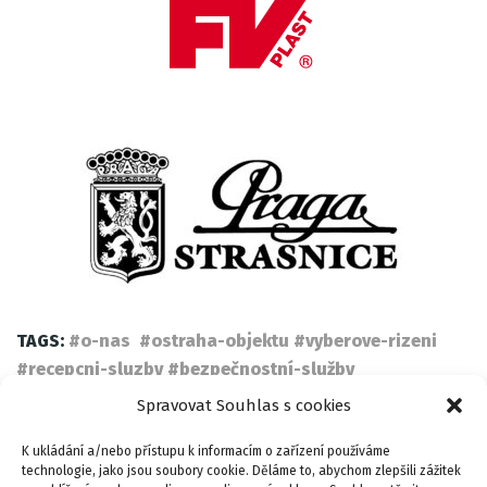
TAGS:
#o-nas #ostraha-objektu #vyberove-rizeni
#recepcni-sluzby #bezpečnostní-služby
#bezpečnostní-služba
Spravovat Souhlas s cookies
K ukládání a/nebo přístupu k informacím o zařízení používáme
technologie, jako jsou soubory cookie. Děláme to, abychom zlepšili zážitek